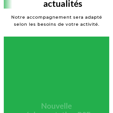
actualités
Notre accompagnement sera adapté
selon les besoins de votre activité.
Nouvelle
réglementation RSE
Lorem Ipsum Dolor Sit Amet
Consectetur Adipiscing Elit
Dolor
En Savoir Plus