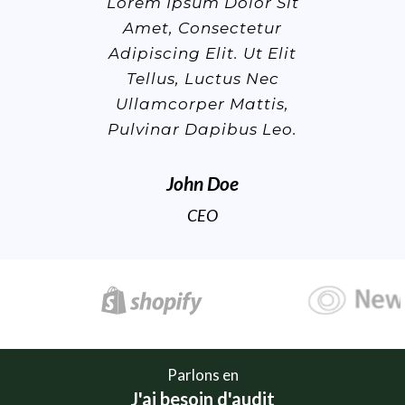
or Sit
Lorem Ipsum Dolor Sit
Lorem
etur
Amet, Consectetur
Ame
t Elit
Adipiscing Elit. Ut Elit
Adipi
 Nec
Tellus, Luctus Nec
Tel
ttis,
Ullamcorper Mattis,
Ulla
 Leo.
Pulvinar Dapibus Leo.
Pulvi
John Doe
CEO
Parlons en
J'ai besoin d'audit