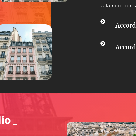
Ullamcorper M
Accord
Accord
io _