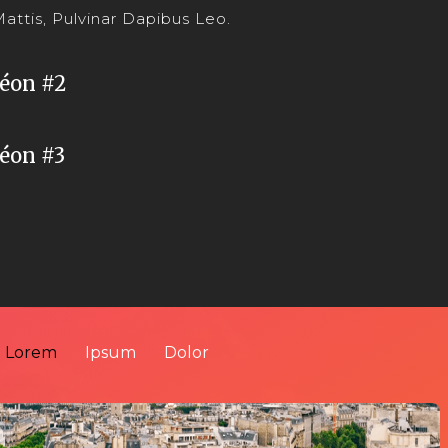
attis, Pulvinar Dapibus Leo.
éon #2
éon #3
Lorem
Ipsum
Dolor