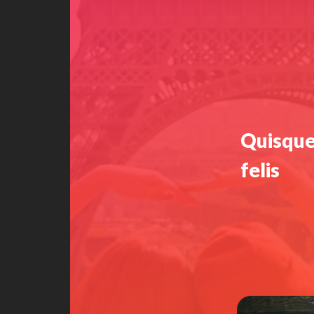
Quisque faucibus nec
Quisque
felis
felis