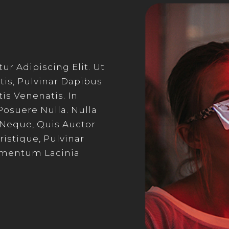
u
r Adipiscing Elit. Ut
tis, Pulvinar Dapibus
is Venenatis. In
Posuere Nulla. Nulla
 Neque, Quis Auctor
istique, Pulvinar
rmentum Lacinia