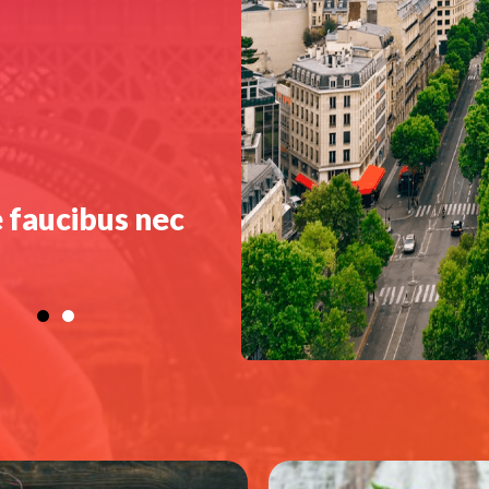
 faucibus nec
Quisque faucibus
felis