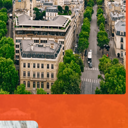
 nec
Quisque faucibus nec
felis