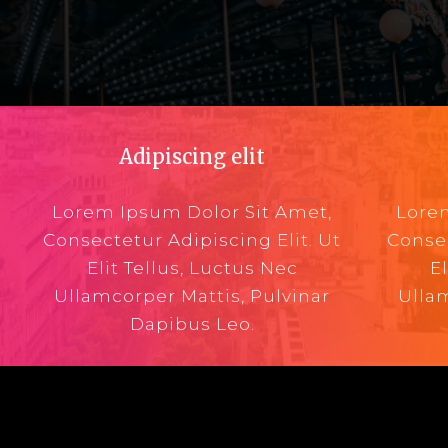
Adipiscing elit
Lorem Ipsum Dolor Sit Amet,
Lorem
Consectetur Adipiscing Elit. Ut
Consec
Elit Tellus, Luctus Nec
E
Ullamcorper Mattis, Pulvinar
Ullam
Dapibus Leo.