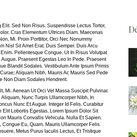
 Elit. Sed Non Risus. Suspendisse Lectus Tortor,
Dé
 Dolor. Cras Elementum Ultrices Diam. Maecenas
on, Mi. Proin Porttitor, Orci Nec Nonummy
m Nisl Sit Amet Erat. Duis Semper. Duis Arcu
 Enim. Pellentesque Congue. Ut In Risus Volutpat
 Augue. Praesent Egestas Leo In Pede. Praesent
ue Blandit Sodales. Vestibulum Ante Ipsum Primis
a Curae; Aliquam Nibh. Mauris Ac Mauris Sed Pede
e Non Diam Sodales Hendrerit.
t, Mi. Aenean Ut Orci Vel Massa Suscipit Pulvinar.
s Aliquam, Nunc Turpis Ullamcorper Nibh, In
cus Nunc Et Augue. Integer Id Felis. Curabitur
 Elit Lobortis Egestas. Lorem Ipsum Dolor Sit
Non Mauris Convallis Vehicula. Nulla Et Sapien.
 Id, Congue Eu, Quam. Mauris Ullamcorper Felis
uere, Metus Purus Iaculis Lectus, Et Tristique