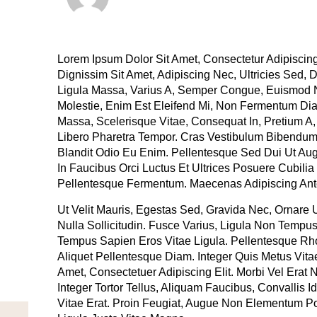
Lorem Ipsum Dolor Sit Amet, Consectetur Adipiscing
Dignissim Sit Amet, Adipiscing Nec, Ultricies Sed,
Ligula Massa, Varius A, Semper Congue, Euismod N
Molestie, Enim Est Eleifend Mi, Non Fermentum Dia
Massa, Scelerisque Vitae, Consequat In, Pretium A,
Libero Pharetra Tempor. Cras Vestibulum Bibendum
Blandit Odio Eu Enim. Pellentesque Sed Dui Ut Aug
In Faucibus Orci Luctus Et Ultrices Posuere Cubili
Pellentesque Fermentum. Maecenas Adipiscing Ant
Ut Velit Mauris, Egestas Sed, Gravida Nec, Ornare U
Nulla Sollicitudin. Fusce Varius, Ligula Non Tempu
Tempus Sapien Eros Vitae Ligula. Pellentesque Rhon
Aliquet Pellentesque Diam. Integer Quis Metus Vitae
Amet, Consectetuer Adipiscing Elit. Morbi Vel Erat 
Integer Tortor Tellus, Aliquam Faucibus, Convallis
Vitae Erat. Proin Feugiat, Augue Non Elementum Pos