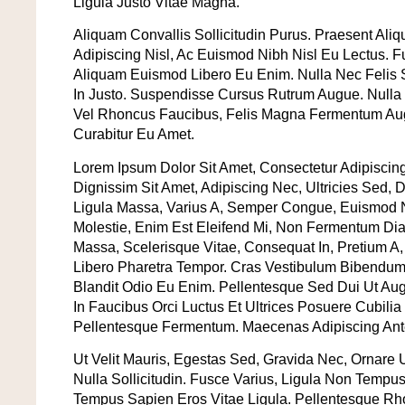
Ligula Justo Vitae Magna.
Aliquam Convallis Sollicitudin Purus. Praesent Ali
Adipiscing Nisl, Ac Euismod Nibh Nisl Eu Lectus. 
Aliquam Euismod Libero Eu Enim. Nulla Nec Felis S
In Justo. Suspendisse Cursus Rutrum Augue. Nulla T
Vel Rhoncus Faucibus, Felis Magna Fermentum Augu
Curabitur Eu Amet.
Lorem Ipsum Dolor Sit Amet, Consectetur Adipiscing
Dignissim Sit Amet, Adipiscing Nec, Ultricies Sed,
Ligula Massa, Varius A, Semper Congue, Euismod N
Molestie, Enim Est Eleifend Mi, Non Fermentum Dia
Massa, Scelerisque Vitae, Consequat In, Pretium A,
Libero Pharetra Tempor. Cras Vestibulum Bibendum
Blandit Odio Eu Enim. Pellentesque Sed Dui Ut Aug
In Faucibus Orci Luctus Et Ultrices Posuere Cubili
Pellentesque Fermentum. Maecenas Adipiscing Ant
Ut Velit Mauris, Egestas Sed, Gravida Nec, Ornare U
Nulla Sollicitudin. Fusce Varius, Ligula Non Tempu
Tempus Sapien Eros Vitae Ligula. Pellentesque Rhon