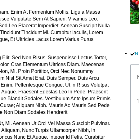
quam, Enim At Fermentum Mollis, Ligula Massa
Fusce Vulputate Sem At Sapien. Vivamus Leo.
ed Leo Placerat Imperdiet. Aenean Suscipit Nulla
incidunt Tincidunt Mi. Curabitur Iaculis, Lorem
e, Et Ultricies Lacus Lorem Varius Purus.
N
 Elit. Sed Non Risus. Suspendisse Lectus Tortor,
 Dolor. Cras Elementum Ultrices Diam. Maecenas
on, Mi. Proin Porttitor, Orci Nec Nonummy
m Nisl Sit Amet Erat. Duis Semper. Duis Arcu
 Enim. Pellentesque Congue. Ut In Risus Volutpat
 Augue. Praesent Egestas Leo In Pede. Praesent
ue Blandit Sodales. Vestibulum Ante Ipsum Primis
a Curae; Aliquam Nibh. Mauris Ac Mauris Sed Pede
e Non Diam Sodales Hendrerit.
t, Mi. Aenean Ut Orci Vel Massa Suscipit Pulvinar.
s Aliquam, Nunc Turpis Ullamcorper Nibh, In
cus Nunc Et Augue. Integer Id Felis. Curabitur